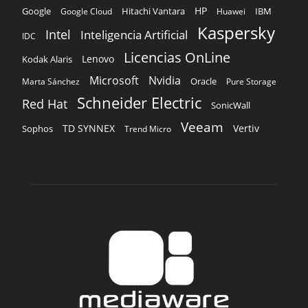
HP
Hitachi Vantara
IBM
Google
Google Cloud
Huawei
Kaspersky
Intel
Inteligencia Artificial
IDC
Licencias OnLine
Lenovo
Kodak Alaris
Microsoft
Nvidia
Oracle
Marta Sánchez
Pure Storage
Schneider Electric
Red Hat
SonicWall
Veeam
TD SYNNEX
Vertiv
Sophos
Trend Micro