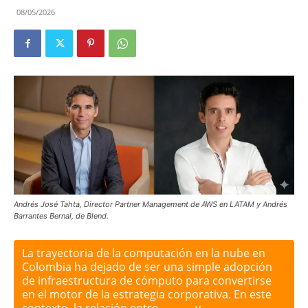
08/05/2026
Andrés José Tahta, Director Partner Management de AWS en LATAM y Andrés
Barrantes Bernal, de Blend.
La trayectoria de la computación en la nube en
Colombia ha dejado de ser una simple adopción
de infraestructura de cómputo para convertirse
en el motor de la estrategia corporativa. En este
contexto, la relación entre
Blend
y
Amazon Web