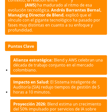
Services
(AWS)
ha madurado al ritmo de esa
evolución tecnológica.
Andrés Barrantes Bernal,
Managing Director de Blend
, explicó que el
vínculo con el gigante tecnológico ha pasado por
fases muy distintas en cuanto a su enfoque y
profundidad.
Puntos Clave
Alianza estratégica:
Blend y AWS celebran una
década de trabajo conjunto en el mercado
colombiano.
Impacto en Salud:
El Sistema Inteligente de
Auditoría (SIA) redujo tiempos de gestión de 5
horas a 10 minutos.
Proyección 2026:
Blend estima un crecimiento
del 50% impulsado por servicios de IA sobre