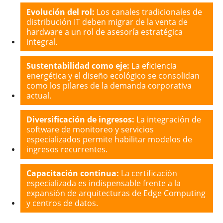
Evolución del rol:
Los canales tradicionales de
distribución IT deben migrar de la venta de
hardware a un rol de asesoría estratégica
integral.
Sustentabilidad como eje:
La eficiencia
energética y el diseño ecológico se consolidan
como los pilares de la demanda corporativa
actual.
Diversificación de ingresos:
La integración de
software de monitoreo y servicios
especializados permite habilitar modelos de
ingresos recurrentes.
Capacitación continua:
La certificación
especializada es indispensable frente a la
expansión de arquitecturas de Edge Computing
y centros de datos.