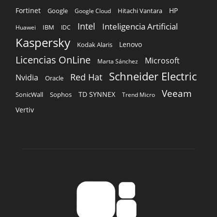
Fortinet
HP
Hitachi Vantara
Google
Google Cloud
Intel
Inteligencia Artificial
IBM
Huawei
IDC
Kaspersky
Lenovo
Kodak Alaris
Licencias OnLine
Microsoft
Marta Sánchez
Schneider Electric
Red Hat
Nvidia
Oracle
Veeam
TD SYNNEX
Sophos
SonicWall
Trend Micro
Vertiv