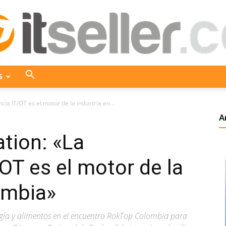
S
ITseller
ia IT/OT es el motor de la industria en...
A
tion: «La
Colombia
OT es el motor de la
ombia»
rgía y alimentos en el encuentro RokTop Colombia para