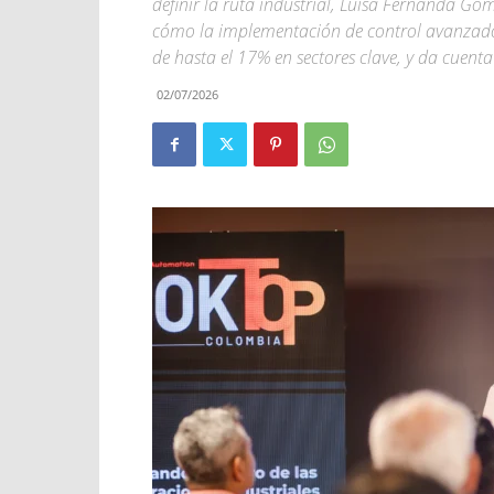
definir la ruta industrial, Luisa Fernanda Gó
cómo la implementación de control avanzado d
de hasta el 17% en sectores clave, y da cuenta 
02/07/2026