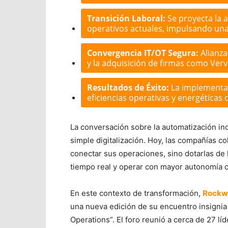
Transición Laboral:
Se proyecta la 
operativos actuales, impulsando una 
Convergencia IT/OT Segura:
Alianza
y la adquisición de firmas como Verve
Resultados de Éxito:
La implementac
eficiencias operativas y energéticas 
La conversación sobre la automatización ind
simple digitalización. Hoy, las compañías c
conectar sus operaciones, sino dotarlas de 
tiempo real y operar con mayor autonomía o
En este contexto de transformación,
Rockwe
una nueva edición de su encuentro insigni
Operations”. El foro reunió a cerca de 27 lí