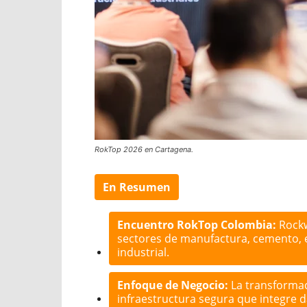
RokTop 2026 en Cartagena.
En Resumen
Encuentro RokTop Colombia:
Rockw
sectores de manufactura, cemento, en
industrial.
Enfoque de Negocio:
La transformac
infraestructura segura que integre d