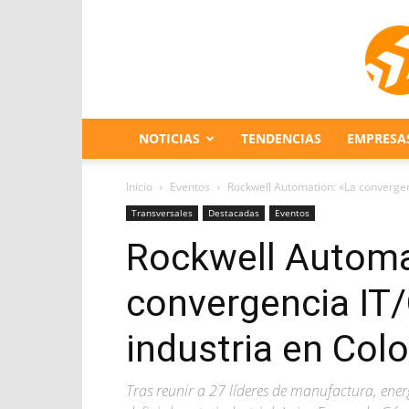
NOTICIAS
TENDENCIAS
EMPRESA
Inicio
Eventos
Rockwell Automation: «La convergenc
Transversales
Destacadas
Eventos
Rockwell Automa
convergencia IT/
industria en Col
Tras reunir a 27 líderes de manufactura, ene