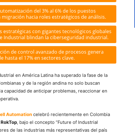
automatización del 3% al 6% de los puestos
migración hacia roles estratégicos de análisis.
s estratégicas con gigantes tecnológicos globales
 Industrial blindan la ciberseguridad industrial.
ión de control avanzado de procesos genera
de hasta el 17% en sectores clave.
ustrial en América Latina ha superado la fase de la
olombianas y de la región andina no solo buscan
la capacidad de anticipar problemas, reaccionar en
perativa.
ll Automation
celebró recientemente en Colombia
a
RokTop
, bajo el concepto “Future of Industrial
deres de las industrias más representativas del país