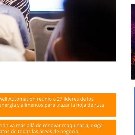
ell Automation reunió a 27 líderes de los
ergía y alimentos para trazar la hoja de ruta
ión va más allá de renovar maquinaria; exige
atos de todas las áreas de negocio.