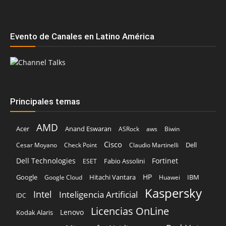
Evento de Canales en Latino América
Principales temas
AMD
Acer
Anand Eswaran
ASRock
aws
Biwin
Cisco
Dell
Cesar Moyano
Check Point
Claudio Martinelli
Dell Technologies
Fortinet
Fabio Assolini
ESET
HP
Hitachi Vantara
IBM
Google
Google Cloud
Huawei
Kaspersky
Intel
Inteligencia Artificial
IDC
Licencias OnLine
Lenovo
Kodak Alaris