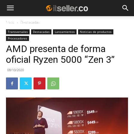
Inicio
Destacadas
NOTICIAS
TENDENCIAS
EMPRESAS
Transversales
Destacadas
Lanzamientos
Noticias de productos
Procesadores
AMD presenta de forma
oficial Ryzen 5000 “Zen 3”
08/10/2020