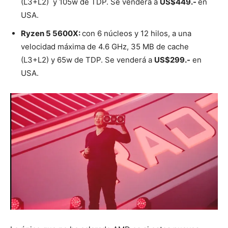
(L3+L2) y 105w de TDP. Se venderá a
US$449.-
en
USA.
Ryzen 5 5600X:
con 6 núcleos y 12 hilos, a una
velocidad máxima de 4.6 GHz, 35 MB de cache
(L3+L2) y 65w de TDP. Se venderá a
US$299.-
en
USA.