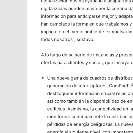
digitalización nos ha ayudado a adaptarnos
digitalizadas pueden mantener la continuidad
información para anticiparse mejor y adaptar
han cambiado la forma en que trabajamos y 
impacto en el medio ambiente e impulsarán 
todos nosotros”, sostuvo.
A lo largo de su serie de instancias y pres
ofertas para clientes y socios, que incluyen
Una nueva gama de cuadros de distribuci
generación de interruptores, ComPacT. És
desbloquear información crucial relacion
así como también la disponibilidad de en
edificios. Asimismo, la conectividad en 
monitorear continuamente la distribución
pérdidas de energía peligrosas. La nuev
energía al siguiente nivel, con importa