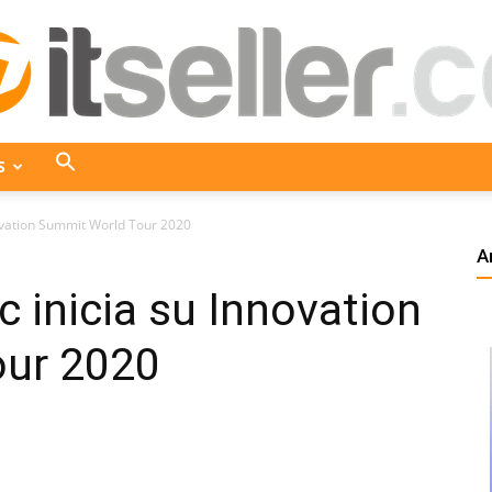
S
ITseller
novation Summit World Tour 2020
A
c inicia su Innovation
Colombia
our 2020