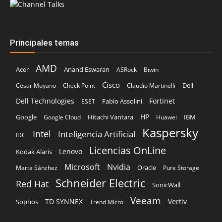
Principales temas
AMD
Acer
Anand Eswaran
ASRock
Biwin
Cisco
Dell
Cesar Moyano
Check Point
Claudio Martinelli
Dell Technologies
Fortinet
Fabio Assolini
ESET
HP
Hitachi Vantara
IBM
Google
Google Cloud
Huawei
Kaspersky
Intel
Inteligencia Artificial
IDC
Licencias OnLine
Lenovo
Kodak Alaris
Microsoft
Nvidia
Oracle
Marta Sánchez
Pure Storage
Schneider Electric
Red Hat
SonicWall
Veeam
TD SYNNEX
Vertiv
Sophos
Trend Micro