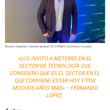
Ricardo Caballero, Gerente general TD SYNNEX Colombia y Ecuador.
«LOS INVITO A METERSE EN EL
SECTOR DE TECNOLOGÍA QUE
CONSIDERO QUE ES EL SECTOR EN EL
QUE CONVIENE ESTAR HOY Y POR
MUCHOS AÑOS MÁS» – FERNANDO
LÓPEZ.