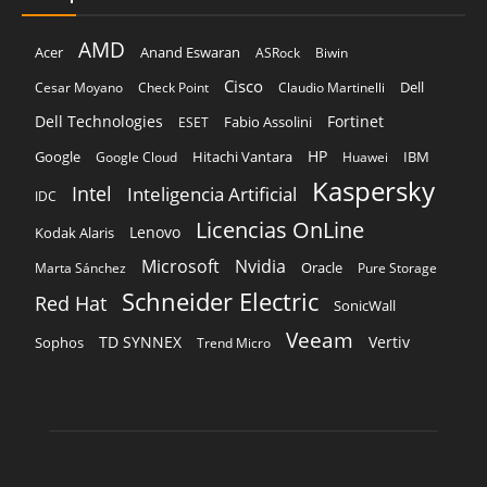
AMD
Acer
Anand Eswaran
ASRock
Biwin
Cisco
Dell
Cesar Moyano
Check Point
Claudio Martinelli
Dell Technologies
Fortinet
Fabio Assolini
ESET
HP
Hitachi Vantara
IBM
Google
Google Cloud
Huawei
Kaspersky
Intel
Inteligencia Artificial
IDC
Licencias OnLine
Lenovo
Kodak Alaris
Microsoft
Nvidia
Oracle
Marta Sánchez
Pure Storage
Schneider Electric
Red Hat
SonicWall
Veeam
TD SYNNEX
Vertiv
Sophos
Trend Micro