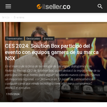
Inicio
Eventos
NOTICIAS
TENDENCIAS
EMPRESAS
Transversales
Destacadas
Eventos
CES 2024: Solution Box participó del
evento con equipos gamers de su marca
NSX
En el marco de la feria de tecnología de Las Vegas, dialogamos con
Federico Freitag, CEO de Solution Box, quien destacó la importancia de su
participación en el evento para seguir reclutando nuevos canales. “Somos
un mayorista regional, con presencia en 13 países de Latinoamérica,
cualquier canal que venda tecnología tiene algo para comprarnos”,
destacó el ejecutivo.
17/01/2024