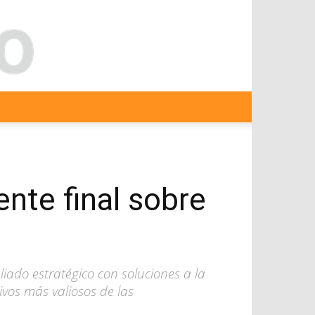
ente final sobre
liado estratégico con soluciones a la
vos más valiosos de las