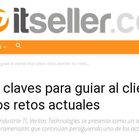
S
ITseller
guiar al cliente final sobre cómo abordar los retos...
claves para guiar al cli
Colombia
s retos actuales
industria TI, Veritas Technologies se presenta como un a
beramenazas que continúan persiguiendo uno de los acti