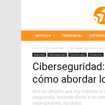
NOTICIAS
TENDENCIAS
EMPRESA
Inicio
Ciberseguridad
Ciberseguridad: claves para 
Seguridad
Ciberseguridad
Transversales
Tendencias
Ciberseguridad: 
cómo abordar lo
Ante los desafíos que hoy enfrenta la 
vanguardia, haciendo frente a las ci
organizaciones, sus datos.