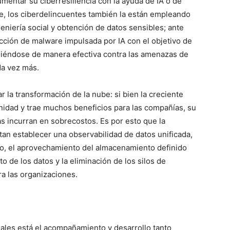
mentar su ciberresiliencia con la ayuda de IA o de
e, los ciberdelincuentes también la están empleando
geniería social y obtención de datos sensibles; ante
tección de malware impulsada por IA con el objetivo de
diéndose de manera efectiva contra las amenazas de
a vez más.
 la transformación de la nube: si bien la creciente
idad y trae muchos beneficios para las compañías, su
s incurran en sobrecostos. Es por esto que la
n establecer una observabilidad de datos unificada,
ajo, el aprovechamiento del almacenamiento definido
o de los datos y la eliminación de los silos de
ra las organizaciones.
nales está el acompañamiento y desarrollo tanto