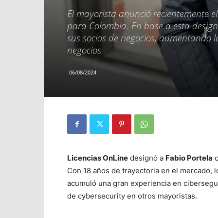
El mayorista anunció recientemente 
para Colombia. En base a esta design
sus socios de negocios, aumentando la
negocios.
06/08/2024
Licencias OnLine
designó a
Fabio Portela
c
Con 18 años de trayectoria en el mercado, lo
acumuló una gran experiencia en cibersegu
de cybersecurity en otros mayoristas.