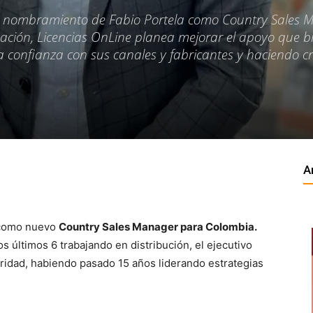
el nombramiento de Fabio Portela como Country Sales 
ación, Licencias OnLine planea mejorar el apoyo que b
 confianza con sus canales y fabricantes y haciendo cr
A
omo nuevo
Country Sales Manager para Colombia.
s últimos 6 trabajando en distribución, el ejecutivo
ridad, habiendo pasado 15 años liderando estrategias