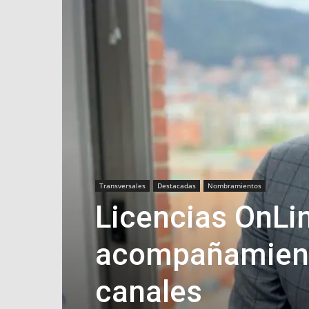
Transversales
Destacadas
Nombramientos
Licencias OnLin
acompañamiento
canales