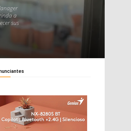
Manager
rinda a
ecer sus
nunciantes