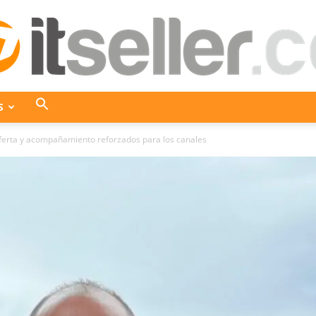
S
ITseller
oferta y acompañamiento reforzados para los canales
Colombia