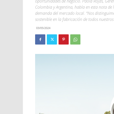
oportunidades de negocio. Paola Rojas, Gere
Colombia y Argentina, habla en esta nota de l
demanda del mercado local. “Nos distinguimos
sostenible en la fabricación de todos nuestro
03/05/2024