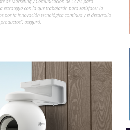
nte de Marketing y Comunicación de EZVIZ para
a estrategia con la que trabajarán para satisfacer la
 por la innovación tecnológica continua y el desarrollo
s productos”, aseguró.