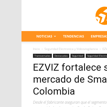
NOTICIAS
TENDENCIAS
EMPRESA
Inicio
Seguridad Electronica y Videoviogilancia
EZV
Transversales
Destacadas
Seguridad
Seguridad Electro
EZVIZ fortalece 
mercado de Sma
Colombia
Desde el fabricante aseguran que el segmento 