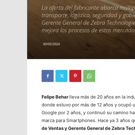
La oferta del fabricante abarca múltip
transporte, logística, seguridad y gob
Gerente General de Zebra Technologie
mejora los procesos de estos mercados 
30/05/2024
Felipe Behar
lleva más de 20 años en la ind
donde estuvo por más de 12 años y ocupó u
Google por 2 años, y continuó su camino ha
marca para Smartphones. Hace ya 3 años qu
de Ventas y Gerente General de Zebra Tec