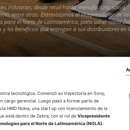
les industrias, desde retail hasta manufactura, salud,
ierno, entre otras. Entrevistamos al Vicepresidente de Ve
s para el Norte de Latinoamérica, para saber cómo Ze
y los beneficios que entregan a sus distribuidores en l
A
ustria tecnológica. Comenzó su trayectoria en Sony,
n cargo gerencial. Luego pasó a formar parte de
cia HMD Nokia, una start up con licenciamiento de la
e está dentro de Zebra, con el rol de
Vicepresidente
hnologies para el Norte de Latinoamérica (NOLA).