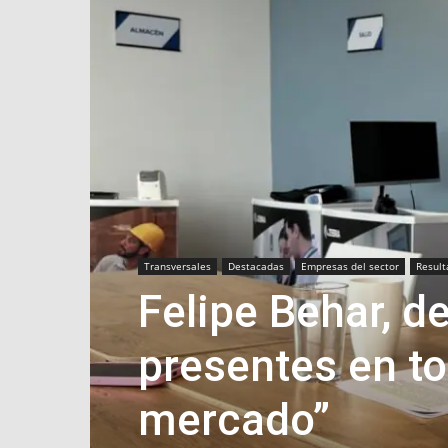
Transversales
Destacadas
Empresas del sector
Result
Felipe Behar, d
presentes en to
mercado”