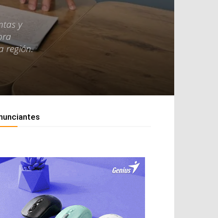
ntas y
bra
a región.
nunciantes