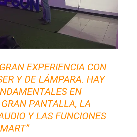
GRAN EXPERIENCIA CON
ER Y DE LÁMPARA. HAY
UNDAMENTALES EN
A GRAN PANTALLA, LA
 AUDIO Y LAS FUNCIONES
SMART”