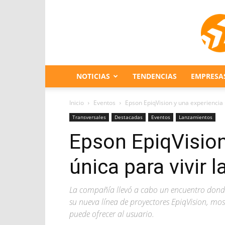
NOTICIAS
TENDENCIAS
EMPRESA
Inicio
Eventos
Epson EpiqVision y una experiencia 
Transversales
Destacadas
Eventos
Lanzamientos
Epson EpiqVision
única para vivir 
La compañía llevó a cabo un encuentro donde
su nueva línea de proyectores EpiqVision, most
puede ofrecer al usuario.