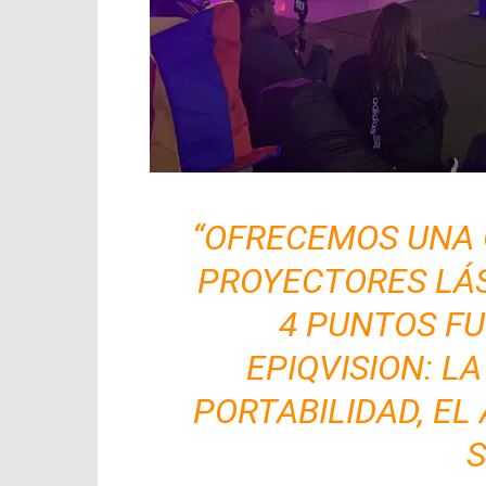
“OFRECEMOS UNA 
PROYECTORES LÁS
4 PUNTOS F
EPIQVISION: L
PORTABILIDAD, EL