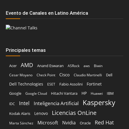
Evento de Canales en Latino América
Principales temas
AMD
Acer
Anand Eswaran
ASRock
aws
Biwin
Cisco
Dell
Cesar Moyano
Check Point
Claudio Martinelli
Dell Technologies
Fortinet
Fabio Assolini
ESET
HP
Hitachi Vantara
IBM
Google
Google Cloud
Huawei
Kaspersky
Intel
Inteligencia Artificial
IDC
Licencias OnLine
Lenovo
Kodak Alaris
Red Hat
Microsoft
Nvidia
Oracle
Marta Sánchez