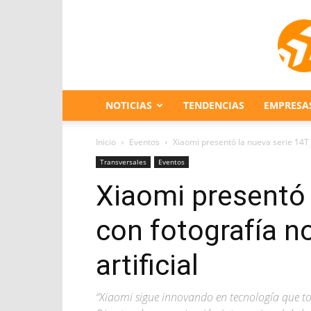
NOTICIAS
TENDENCIAS
EMPRESA
Inicio
Eventos
Xiaomi presentó la nueva serie 14T c
Transversales
Eventos
Xiaomi presentó 
con fotografía no
artificial
“Xiaomi sigue innovando en tecnología que to