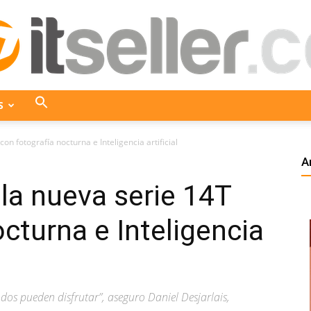
S
ITseller
on fotografía nocturna e Inteligencia artificial
A
la nueva serie 14T
Colombia
cturna e Inteligencia
dos pueden disfrutar”, aseguro Daniel Desjarlais,