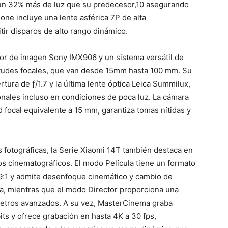
 un 32% más de luz que su predecesor
,
10
asegurando
one incluye una lente asférica 7P de alta
tir disparos de alto rango dinámico.
or de imagen Sony IMX906 y un sistema versátil de
ngitudes focales, que van desde 15mm hasta 100 mm. Su
tura de ƒ/1.7 y la última lente óptica Leica Summilux,
onales incluso en condiciones de poca luz. La cámara
d focal equivalente a 15 mm, garantiza tomas nítidas y
 fotográficas, la Serie Xiaomi 14T también destaca en
deos cinematográficos. El modo Película tiene un formato
9:1 y admite desenfoque cinemático y cambio de
a, mientras que el modo Director proporciona una
metros
avanzados.
A su vez, MasterCinema graba
ts y ofrece grabación en hasta 4K a 30 fps,