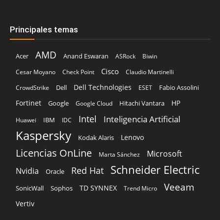
Principales temas
AMD
Acer
Anand Eswaran
ASRock
Biwin
Cisco
Cesar Moyano
Check Point
Claudio Martinelli
Dell Technologies
Dell
Fabio Assolini
CrowdStrike
ESET
Fortinet
HP
Hitachi Vantara
Google
Google Cloud
Intel
Inteligencia Artificial
IBM
Huawei
IDC
Kaspersky
Lenovo
Kodak Alaris
Licencias OnLine
Microsoft
Marta Sánchez
Schneider Electric
Red Hat
Nvidia
Oracle
Veeam
TD SYNNEX
Sophos
SonicWall
Trend Micro
Vertiv