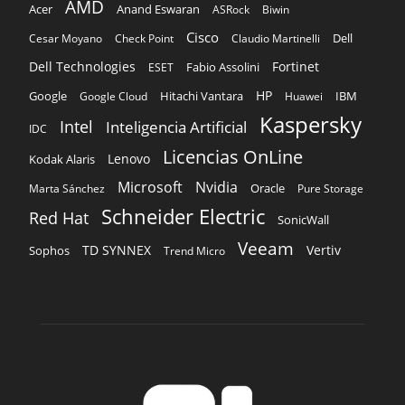
AMD
Acer
Anand Eswaran
ASRock
Biwin
Cisco
Dell
Cesar Moyano
Check Point
Claudio Martinelli
Dell Technologies
Fortinet
Fabio Assolini
ESET
HP
Hitachi Vantara
IBM
Google
Google Cloud
Huawei
Kaspersky
Intel
Inteligencia Artificial
IDC
Licencias OnLine
Lenovo
Kodak Alaris
Microsoft
Nvidia
Oracle
Marta Sánchez
Pure Storage
Schneider Electric
Red Hat
SonicWall
Veeam
TD SYNNEX
Vertiv
Sophos
Trend Micro