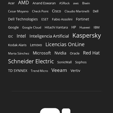
AMD
Acer
Anand Eswaran
ASRock
aws
Biwin
Cisco
Dell
Cesar Moyano
Check Point
Claudio Martinelli
Dell Technologies
Fortinet
Fabio Assolini
ESET
HP
Hitachi Vantara
IBM
Google
Google Cloud
Huawei
Kaspersky
Intel
Inteligencia Artificial
IDC
Licencias OnLine
Lenovo
Kodak Alaris
Red Hat
Microsoft
Nvidia
Oracle
Marta Sánchez
Schneider Electric
Sophos
SonicWall
Veeam
TD SYNNEX
Vertiv
Trend Micro