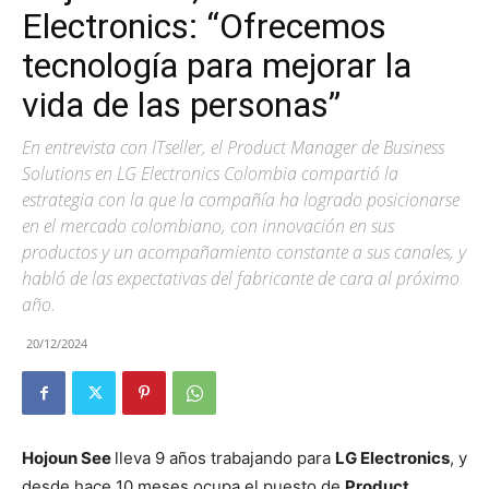
Electronics: “Ofrecemos
tecnología para mejorar la
vida de las personas”
En entrevista con ITseller, el Product Manager de Business
Solutions en LG Electronics Colombia compartió la
estrategia con la que la compañía ha logrado posicionarse
en el mercado colombiano, con innovación en sus
productos y un acompañamiento constante a sus canales, y
habló de las expectativas del fabricante de cara al próximo
año.
20/12/2024
Hojoun See
lleva 9 años trabajando para
LG Electronics
, y
desde hace 10 meses ocupa el puesto de
Product