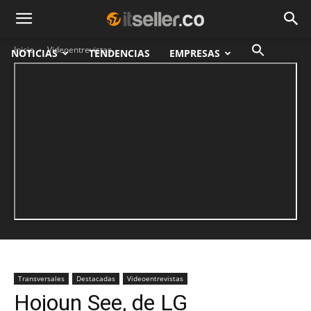
Inicio
Videoentrevistas
NOTICIAS
TENDENCIAS
EMPRESAS
Transversales
Destacadas
Videoentrevistas
Hojoun See, de LG