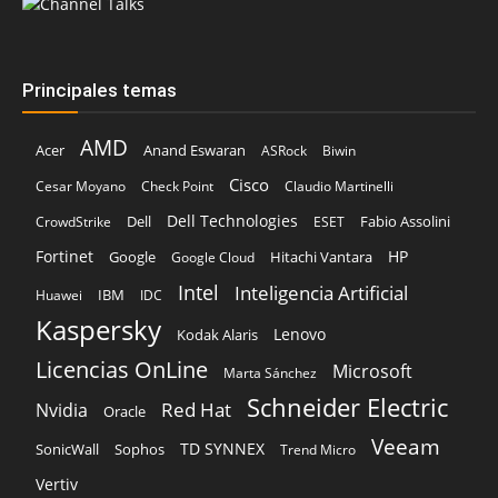
Principales temas
AMD
Acer
Anand Eswaran
ASRock
Biwin
Cisco
Cesar Moyano
Check Point
Claudio Martinelli
Dell Technologies
Dell
Fabio Assolini
CrowdStrike
ESET
Fortinet
HP
Hitachi Vantara
Google
Google Cloud
Intel
Inteligencia Artificial
IBM
Huawei
IDC
Kaspersky
Lenovo
Kodak Alaris
Licencias OnLine
Microsoft
Marta Sánchez
Schneider Electric
Red Hat
Nvidia
Oracle
Veeam
TD SYNNEX
Sophos
SonicWall
Trend Micro
Vertiv