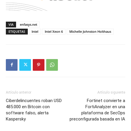
VIA
enfasys.net
ETIQUETAS
Intel
Intel Xeon 6
Michelle Johnston Holthaus
Artículo anterior
Artículo siguiente
Ciberdelincuentes roban USD
Fortinet convierte a
485.000 en Bitcoin con
FortiAnalyzer en una
software falso, alerta
plataforma de SecOps
Kaspersky
preconfigurada basada en IA