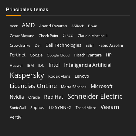
Principales temas
AMD
Acer
Anand Eswaran
ASRock
Biwin
Cisco
Cesar Moyano
Check Point
Claudio Martinelli
Dell Technologies
Dell
Fabio Assolini
CrowdStrike
ESET
Fortinet
HP
Hitachi Vantara
Google
Google Cloud
Intel
Inteligencia Artificial
IBM
Huawei
IDC
Kaspersky
Lenovo
Kodak Alaris
Licencias OnLine
Microsoft
Marta Sánchez
Schneider Electric
Red Hat
Nvidia
Oracle
Veeam
TD SYNNEX
Sophos
SonicWall
Trend Micro
Vertiv