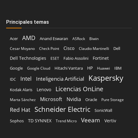
AMD
Acer
Anand Eswaran
ASRock
Biwin
Cisco
Dell
Cesar Moyano
Check Point
Claudio Martinelli
Dell Technologies
Fortinet
Fabio Assolini
ESET
HP
Hitachi Vantara
IBM
Google
Google Cloud
Huawei
Kaspersky
Intel
Inteligencia Artificial
IDC
Licencias OnLine
Lenovo
Kodak Alaris
Microsoft
Nvidia
Oracle
Marta Sánchez
Pure Storage
Schneider Electric
Red Hat
SonicWall
Veeam
TD SYNNEX
Vertiv
Sophos
Trend Micro