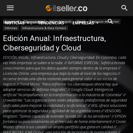
Seguridad
Ciberseguridad
Valor Agregado
Cloud
Empresas del sector
Inicio
Ciberseguridad
NOTICIAS
TENDENCIAS
EMPRESAS
Informes
Infraestructura & Data Centers
Edición Anual: Infraestructura,
Ciberseguridad y Cloud
EDICIÓN ANUAL: Infraestructura, Cloud y Ciberseguridad: En Colombia, cada
vez más empresas se suben a la nube. // INFORME ESPECIAL: Safetica brinda
conocimiento para que los datos queden siempre dentro de la empresa //
Licencias Online, una empresa que baja la nube al nivel de los negocios //
Arcserve brinda una oferta resiliente para generar valor a sus socios de
negocio // Trend Micro: "Para enfrentar los ciberataques ahora hay que
adoptar servicios de defensa integrales" // Google Cloud: Inteligencia
artificial:"Acompañamos en la transformación a la industria de Colombia" //
Crowdstrike: "Las organizaciones están adoptando plataformas de seguridad
unificadas para mejorar la visibilidad y la eficiencia" // MSL ofrece soluciones
para optimizar la seguridad y agilidad de las organizaciones // VENDORS:
Kingston: "Somos capaces de extender la vida útil de los servidores" // EPSON
fortalece su posicionamiento en el mercado de home entertainment // Cooler
Master ofrece a sus canales un amplio portfolio que gana en calidad //
MAYORISTAS: ICAP Global, una solución de tecnología de punta a punta //