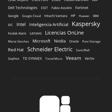
Dell Technologies
Fortinet
Fabio Assolini
ESET
HP
Hitachi Vantara
IBM
Google
Google Cloud
Huawei
Kaspersky
Intel
Inteligencia Artificial
IDC
Licencias OnLine
Lenovo
Kodak Alaris
Microsoft
Nvidia
Oracle
Marta Sánchez
Pure Storage
Schneider Electric
Red Hat
SonicWall
Veeam
TD SYNNEX
Vertiv
Sophos
Trend Micro