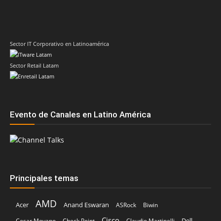
Sector IT Corporativo en Latinoamérica
Sector Retail Latam
Evento de Canales en Latino América
Principales temas
AMD
Acer
Anand Eswaran
ASRock
Biwin
Cisco
Dell
Cesar Moyano
Check Point
Claudio Martinelli