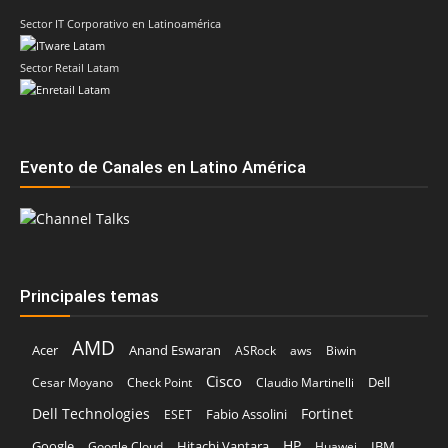
Sector IT Corporativo en Latinoamérica
Sector Retail Latam
Evento de Canales en Latino América
Principales temas
AMD
Acer
Anand Eswaran
ASRock
aws
Biwin
Cisco
Dell
Cesar Moyano
Check Point
Claudio Martinelli
Dell Technologies
Fortinet
Fabio Assolini
ESET
HP
Hitachi Vantara
IBM
Google
Google Cloud
Huawei