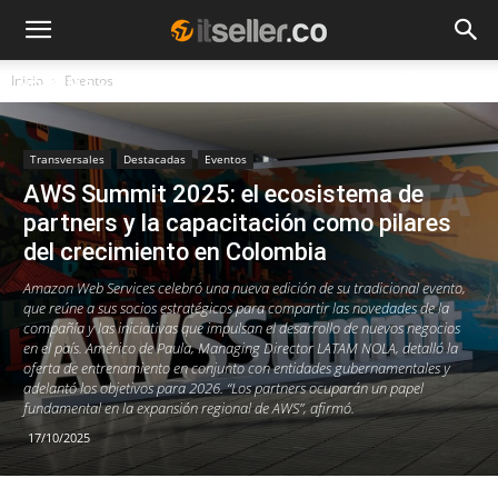
Inicio
Eventos
NOTICIAS
TENDENCIAS
EMPRESAS
Transversales
Destacadas
Eventos
AWS Summit 2025: el ecosistema de
partners y la capacitación como pilares
del crecimiento en Colombia
Amazon Web Services celebró una nueva edición de su tradicional evento,
que reúne a sus socios estratégicos para compartir las novedades de la
compañía y las iniciativas que impulsan el desarrollo de nuevos negocios
en el país. Américo de Paula, Managing Director LATAM NOLA, detalló la
oferta de entrenamiento en conjunto con entidades gubernamentales y
adelantó los objetivos para 2026. “Los partners ocuparán un papel
fundamental en la expansión regional de AWS”, afirmó.
17/10/2025