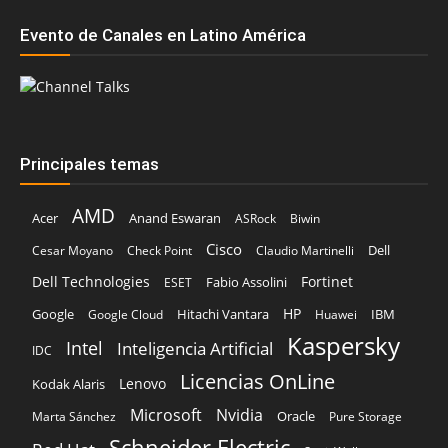
Evento de Canales en Latino América
Principales temas
AMD
Acer
Anand Eswaran
ASRock
Biwin
Cisco
Dell
Cesar Moyano
Check Point
Claudio Martinelli
Dell Technologies
Fortinet
Fabio Assolini
ESET
HP
Hitachi Vantara
IBM
Google
Google Cloud
Huawei
Kaspersky
Intel
Inteligencia Artificial
IDC
Licencias OnLine
Lenovo
Kodak Alaris
Microsoft
Nvidia
Oracle
Marta Sánchez
Pure Storage
Schneider Electric