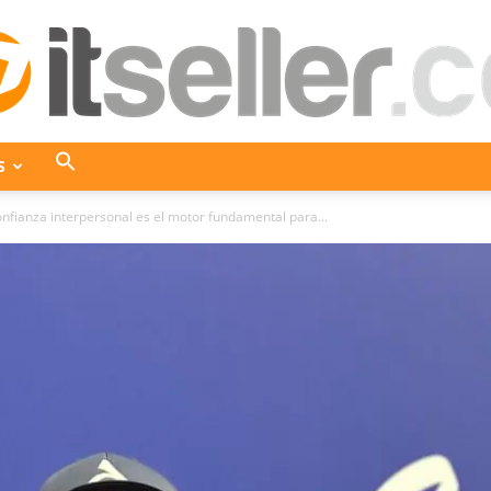
S
ITseller
confianza interpersonal es el motor fundamental para...
Colombia