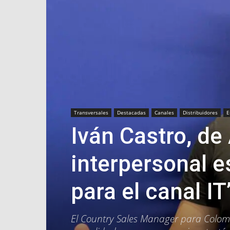
Transversales
Destacadas
Canales
Distribuidores
E
Iván Castro, de
interpersonal e
para el canal IT
El Country Sales Manager para Colomb