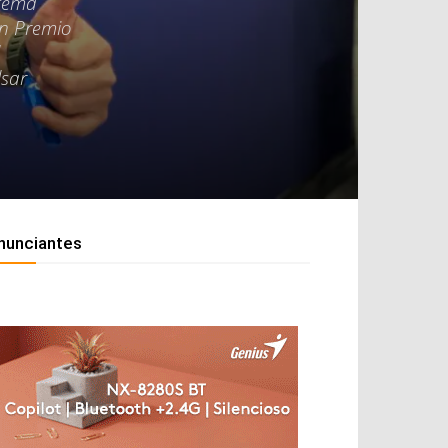
stema
an Premio
lsar
nunciantes