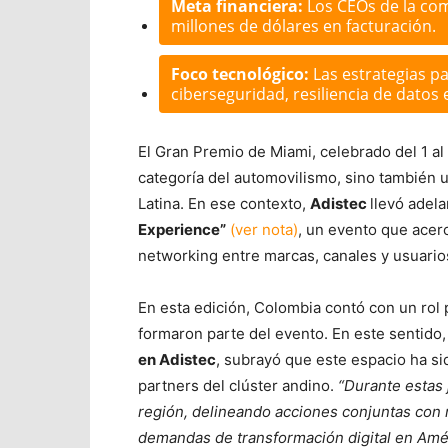
Meta financiera:
Los CEOs de la com
millones de dólares en facturación.
Foco tecnológico:
Las estrategias pa
ciberseguridad, resiliencia de datos e I
El Gran Premio de Miami, celebrado del 1 al
categoría del automovilismo, sino también 
Latina. En ese contexto,
Adistec
llevó adel
Experience”
(ver nota)
, un evento que acerc
networking entre marcas, canales y usuarios
En esta edición, Colombia contó con un rol 
formaron parte del evento. En este sentido
en Adistec
, subrayó que este espacio ha si
partners del clúster andino.
“Durante estas 
región, delineando acciones conjuntas con 
demandas de transformación digital en Amér