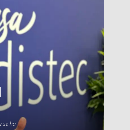
l
e se ha