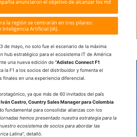
pañía anunciaron el objetivo de alcanzar los mil
ra la región se centrarán en tres pilares:
nteligencia Artificial (IA).
 3 de mayo, no solo fue el escenario de la máxima
un hub estratégico para el ecosistema IT de América
ante una nueva edición de
“Adistec Connect F1
a la F1 a los socios del distribuidor y fomenta el
 finales en una experiencia diferencial.
protagónico, ya que más de 60 invitados del país
,
Iván Castro, Country Sales Manager para Colombia
do fundamental para consolidar alianzas con los
jornadas hemos presentado nuestra estrategia para la
nuestro ecosistema de socios para abordar las
ica Latina”,
detalló.