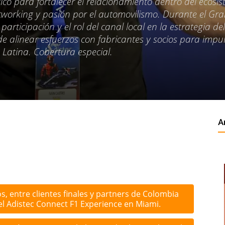
co para fortalecer el relacionamiento dentro del ecosi
tworking y pasión por el automovilismo. Durante el Gr
participación y el rol del canal local en la estrategia del
de alinear esfuerzos con fabricantes y socios para impu
a Latina. Cobertura especial.
A
s, entre clientes finales y partners de Colombia
del Adistec Connect F1 Experience en Miami.