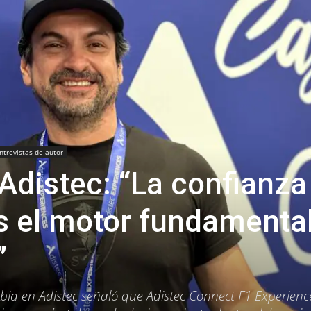
ntrevistas de autor
 Adistec: “La confianza
s el motor fundamenta
”
ia en Adistec señaló que Adistec Connect F1 Experienc