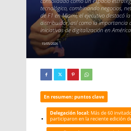
consolidado como un espacio estratégi
tecnológico, combinando negocios, ne
de F1 en Miami, el ejecutivo destacó la 
distribuidor, así como la importancia 
iniciativas de digitalización en Améric
15/05/2026
En resumen: puntos clave
Delegación local:
Más de 60 invitado
participaron en la reciente edición 