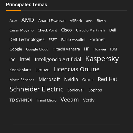
Dell Technologies
Fortinet
Fabio Assolini
ESET
HP
Hitachi Vantara
IBM
Google
Google Cloud
Huawei
Kaspersky
Intel
Inteligencia Artificial
IDC
Licencias OnLine
Lenovo
Kodak Alaris
Red Hat
Microsoft
Nvidia
Oracle
Marta Sánchez
Schneider Electric
Sophos
SonicWall
Veeam
TD SYNNEX
Vertiv
Trend Micro