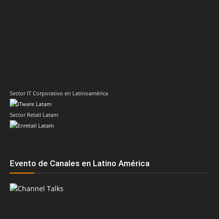
Sector IT Corporativo en Latinoamérica
Sector Retail Latam
Evento de Canales en Latino América
Principales temas
AMD
Acer
Anand Eswaran
ASRock
aws
Biwin
Cisco
Dell
Cesar Moyano
Check Point
Claudio Martinelli