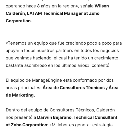
operando hace 8 años en la región», señala
Wilson
Calderón, LATAM Technical Manager at Zoho
Corporation.
ITseller On the
Road:
visitamos las
«Tenemos un equipo que fue creciendo poco a poco para
oficinas de
apoyar a todos nuestros partners en todos los negocios
ManageEngine
en Colombia
que venimos haciendo, el cual ha tenido un crecimiento
bastante asombroso en los últimos años», comentó.
El equipo de ManageEngine está conformado por dos
áreas principales:
Área de Consultores Técnicos
y
Área
de Marketing.
Dentro del equipo de Consultores Técnicos, Calderón
nos presentó a
Darwin Bejarano, Technical Consultant
at Zoho Corporation
: «
Mi labor es generar estrategia