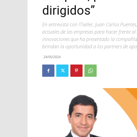
dirigidos”
En entrevista con ITseller, Juan Carlos Puente
actuales de las empresas para hacer frente al
innovaciones que ha presentado la compañía 
brindan la oportunidad a los partners de apo
24/05/2024