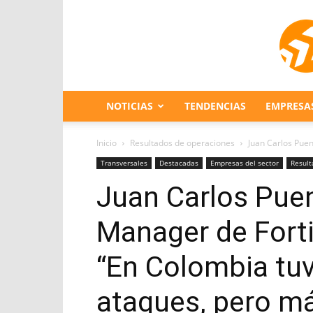
NOTICIAS
TENDENCIAS
EMPRESA
Inicio
Resultados de operaciones
Juan Carlos Puen
Transversales
Destacadas
Empresas del sector
Result
Juan Carlos Puen
Manager de Fort
“En Colombia t
ataques, pero má