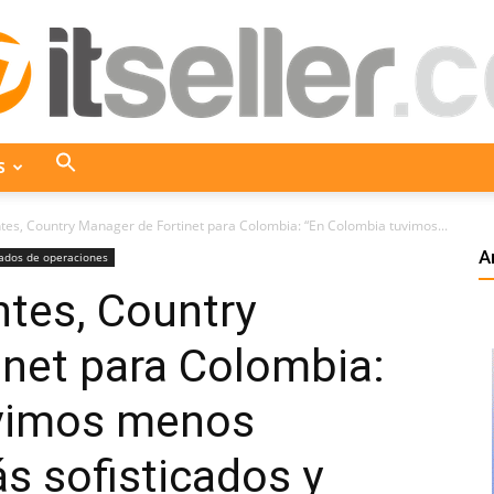
S
ITseller
tes, Country Manager de Fortinet para Colombia: “En Colombia tuvimos...
A
ados de operaciones
tes, Country
Colombia
inet para Colombia:
uvimos menos
s sofisticados y