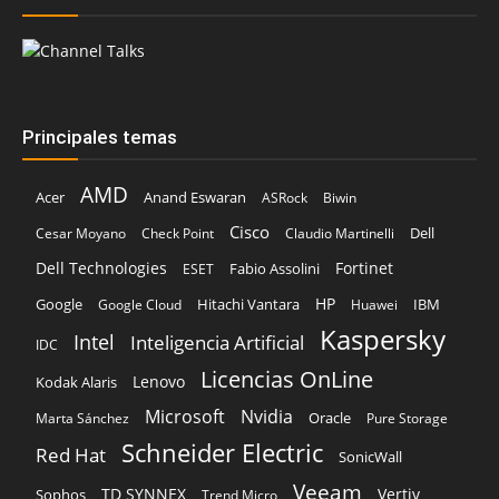
Principales temas
AMD
Acer
Anand Eswaran
ASRock
Biwin
Cisco
Dell
Cesar Moyano
Check Point
Claudio Martinelli
Dell Technologies
Fortinet
Fabio Assolini
ESET
HP
Hitachi Vantara
IBM
Google
Google Cloud
Huawei
Kaspersky
Intel
Inteligencia Artificial
IDC
Licencias OnLine
Lenovo
Kodak Alaris
Microsoft
Nvidia
Oracle
Marta Sánchez
Pure Storage
Schneider Electric
Red Hat
SonicWall
Veeam
TD SYNNEX
Vertiv
Sophos
Trend Micro