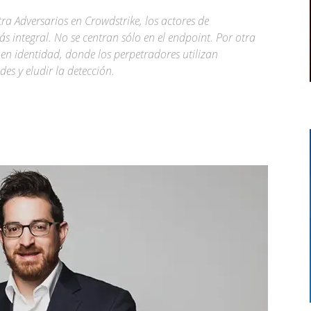
 Adversarios en Crowdstrike, los actores de
 integral. No se centran sólo en el endpoint. Por otra
 en identidad, donde los perpetradores utilizan
s y eludir la detección.