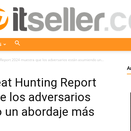
S
ITseller
 Report 2024 muestra que los adversarios están asumiendo un...
A
eat Hunting Report
Colombia
 los adversarios
 un abordaje más