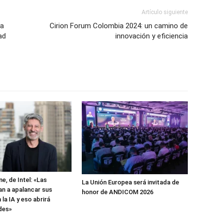
Artículo siguiente
ra
Cirion Forum Colombia 2024: un camino de
ad
innovación y eficiencia
e, de Intel: «Las
La Unión Europea será invitada de
n a apalancar sus
honor de ANDICOM 2026
la IA y eso abrirá
des»