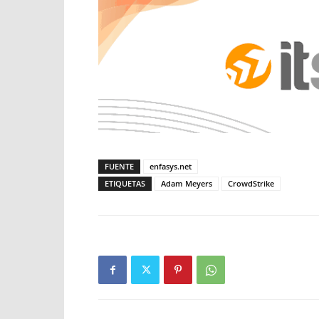
FUENTE
enfasys.net
ETIQUETAS
Adam Meyers
CrowdStrike