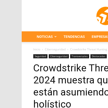
NOTICIAS
TENDENCIAS
EMPRESA
Inicio
Ciberseguridad
Crowdstrike Threat Hunting
Seguridad
Ciberseguridad
Transversales
Destacadas
Crowdstrike Thr
2024 muestra que
están asumiendo
holístico