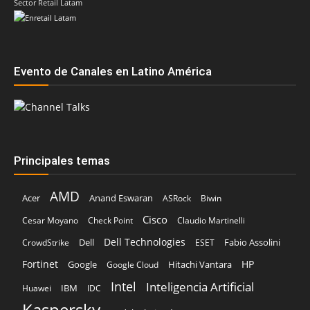
Sector Retail Latam
Evento de Canales en Latino América
Principales temas
AMD
Acer
Anand Eswaran
ASRock
Biwin
Cisco
Cesar Moyano
Check Point
Claudio Martinelli
Dell Technologies
Dell
Fabio Assolini
CrowdStrike
ESET
Fortinet
HP
Hitachi Vantara
Google
Google Cloud
Intel
Inteligencia Artificial
IBM
Huawei
IDC
Kaspersky