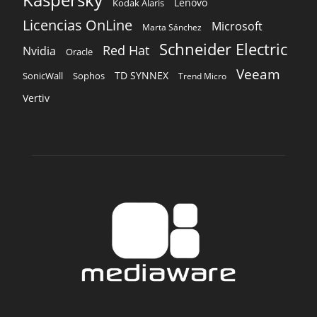
Lenovo
Kodak Alaris
Licencias OnLine
Microsoft
Marta Sánchez
Schneider Electric
Red Hat
Nvidia
Oracle
Veeam
TD SYNNEX
Sophos
SonicWall
Trend Micro
Vertiv