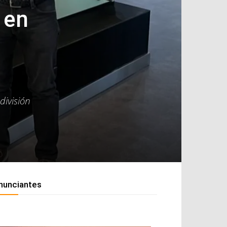
 en
división
nunciantes