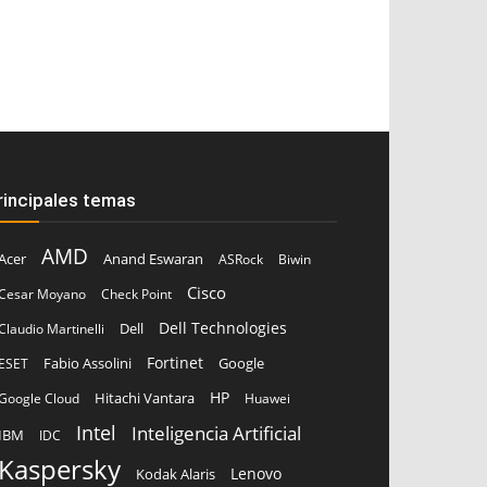
rincipales temas
AMD
Acer
Anand Eswaran
ASRock
Biwin
Cisco
Cesar Moyano
Check Point
Dell Technologies
Dell
Claudio Martinelli
Fortinet
Fabio Assolini
ESET
Google
HP
Hitachi Vantara
Google Cloud
Huawei
Intel
Inteligencia Artificial
IBM
IDC
Kaspersky
Lenovo
Kodak Alaris