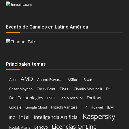
Evento de Canales en Latino América
Principales temas
AMD
Acer
Anand Eswaran
ASRock
Biwin
Cisco
Dell
Cesar Moyano
Check Point
Claudio Martinelli
Dell Technologies
Fortinet
Fabio Assolini
ESET
HP
Hitachi Vantara
IBM
Google
Google Cloud
Huawei
Kaspersky
Intel
Inteligencia Artificial
IDC
Licencias OnLine
Lenovo
Kodak Alaris