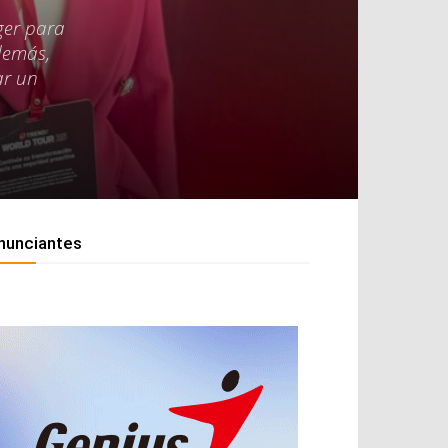
ger para
Además,
ar un
nunciantes