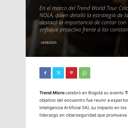
En el marco del Trend World Tour Co
NOLA, quien detalló la estrategia de 
destacó la importancia de contar con
enfoque proactivo frente a las consta
24/06/2025
Trend Micro
celebró en Bogotá su evento
T
objetivo del encuentro fue reunir a expertos
Inteligencia Artificial (IA), su impacto en 
liderazgo en ciberseguridad que promueva la