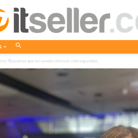
S
ITseller
cro: “Buscamos que los canales ofrezcan ciberseguridad...
Colombia