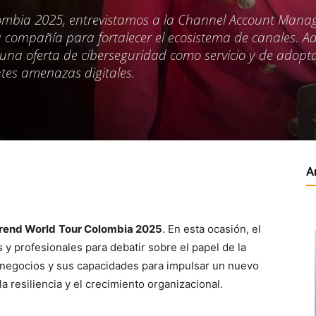
lombia 2025, entrevistamos a la Channel Account Mana
la compañía para fortalecer el ecosistema de canales. 
 una oferta de ciberseguridad como servicio y de adopt
ntes amenazas digitales.
A
rend World
Tour Colombia 2025
. En esta ocasión, el
 y profesionales para debatir sobre el papel de la
los negocios y sus capacidades para impulsar un nuevo
 resiliencia y el crecimiento organizacional.