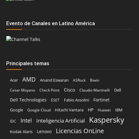
Evento de Canales en Latino América
Principales temas
AMD
Acer
Anand Eswaran
ASRock
Biwin
Cisco
Dell
Cesar Moyano
Check Point
Claudio Martinelli
Dell Technologies
Fortinet
Fabio Assolini
ESET
HP
Hitachi Vantara
IBM
Google
Google Cloud
Huawei
Kaspersky
Intel
Inteligencia Artificial
IDC
Licencias OnLine
Lenovo
Kodak Alaris