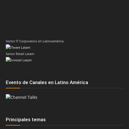
Sector IT Corporativo en Latinoamérica
Sector Retail Latam
Evento de Canales en Latino América
Principales temas
AMD
Acer
Anand Eswaran
ASRock
Biwin
Cisco
Dell
Cesar Moyano
Check Point
Claudio Martinelli
Dell Technologies
Fortinet
Fabio Assolini
ESET
HP
Hitachi Vantara
IBM
Google
Google Cloud
Huawei