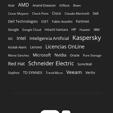
Kaspersky
Intel
Inteligencia Artificial
IDC
Licencias OnLine
Lenovo
Kodak Alaris
Microsoft
Nvidia
Oracle
Marta Sánchez
Pure Storage
Schneider Electric
Red Hat
SonicWall
Veeam
TD SYNNEX
Vertiv
Sophos
Trend Micro