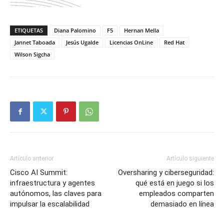
ETIQUETAS
Diana Palomino
F5
Hernan Mella
Jannet Taboada
Jesús Ugalde
Licencias OnLine
Red Hat
Wilson Sigcha
Artículo anterior
Artículo siguiente
Cisco AI Summit:
Oversharing y ciberseguridad:
infraestructura y agentes
qué está en juego si los
autónomos, las claves para
empleados comparten
impulsar la escalabilidad
demasiado en línea