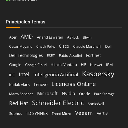
Principales temas
AMD
Acer
Anand Eswaran
ASRock
Biwin
Cisco
Dell
Cesar Moyano
Check Point
Claudio Martinelli
Dell Technologies
Fortinet
Fabio Assolini
ESET
HP
Hitachi Vantara
IBM
Google
Google Cloud
Huawei
Kaspersky
Intel
Inteligencia Artificial
IDC
Licencias OnLine
Lenovo
Kodak Alaris
Microsoft
Nvidia
Oracle
Marta Sánchez
Pure Storage
Schneider Electric
Red Hat
SonicWall
Veeam
TD SYNNEX
Vertiv
Sophos
Trend Micro