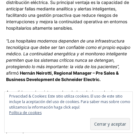
distribución eléctrica. Su principal ventaja es la capacidad de
anticipar fallas mediante analítica y alertas inteligentes,
facilitando una gestión proactiva que reduce riesgos de
interrupciones y mejora la continuidad operativa en entornos
hospitalarios altamente sensibles.
“Los hospitales modernos dependen de una infraestructura
tecnológica que debe ser tan confiable como el propio equipo
médico. La continuidad energética y el monitoreo inteligente
permiten que los sistemas críticos nunca se detengan,
protegiendo lo más importante: la vida de los pacientes”,
afirmó
Hernán Neirotti,
Regional Manager – Pre Sales &
Business Development de Schneider Electric.
A medida que los sistemas de salud evolucionan hacia
Privacidad & Cookies: Este sitio utiliza cookies. El uso de este sitio
modelos cada vez más digitales y conectados, la
incluye la aceptación del uso de cookies. Para saber mas sobre como
infraestructura energética se convierte en un habilitador
utilizamos la información haga click aquí:
esencial de la atención médica moderna. La integración entre
Política de cookies
energía, tecnología y gestión inteligente es clave para
garantizar hospitales más seguros, eficientes y preparados
para responder a las demandas del futuro.