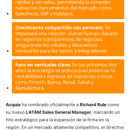
rígidos y cerrados, permitiendo la conexión
nativa con herramientas del mercado como
Salesforce, SAP y HubSpot.
Crecimiento compartido con partners:
Se
impulsará una relación «Ganar/Ganar» basada
en registros transparentes de negocios,
asegurando los rebates y descuentos
necesarios para los socios e integradores.
Foco en verticales clave:
En los próximos dos
años la estrategia se enfocará en potenciar la
rentabilidad e ingresos en industrias críticas
como Fintech, Banca, Retail, Salud y
Manufactura.
Acquia
ha nombrado oficialmente a
Richard Rule
como
su nuevo
LATAM Sales General Manager
, marcando un
hito estratégico para la expansión de la firma en la
región. En un mercado altamente competitivo, el directivo