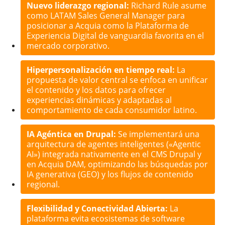
Nuevo liderazgo regional:
Richard Rule asume
como LATAM Sales General Manager para
posicionar a Acquia como la Plataforma de
Experiencia Digital de vanguardia favorita en el
mercado corporativo.
Hiperpersonalización en tiempo real:
La
propuesta de valor central se enfoca en unificar
el contenido y los datos para ofrecer
experiencias dinámicas y adaptadas al
comportamiento de cada consumidor latino.
IA Agéntica en Drupal:
Se implementará una
arquitectura de agentes inteligentes («Agentic
AI») integrada nativamente en el CMS Drupal y
en Acquia DAM, optimizando las búsquedas por
IA generativa (GEO) y los flujos de contenido
regional.
Flexibilidad y Conectividad Abierta:
La
plataforma evita ecosistemas de software