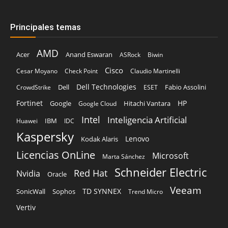
Principales temas
AMD
Acer
Anand Eswaran
ASRock
Biwin
Cisco
Cesar Moyano
Check Point
Claudio Martinelli
Dell Technologies
Dell
Fabio Assolini
CrowdStrike
ESET
Fortinet
HP
Hitachi Vantara
Google
Google Cloud
Intel
Inteligencia Artificial
IBM
Huawei
IDC
Kaspersky
Lenovo
Kodak Alaris
Licencias OnLine
Microsoft
Marta Sánchez
Schneider Electric
Red Hat
Nvidia
Oracle
Veeam
TD SYNNEX
Sophos
SonicWall
Trend Micro
Vertiv