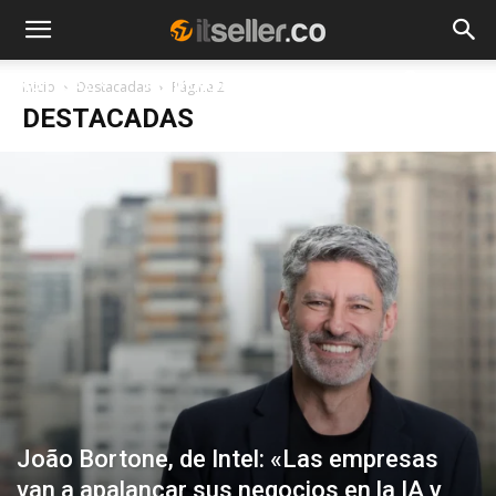
NOTICIAS
TENDENCIAS
EMPRESAS
Inicio
Destacadas
Página 2
DESTACADAS
João Bortone, de Intel: «Las empresas
van a apalancar sus negocios en la IA y