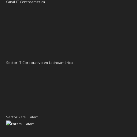
Kaspersky
Lenovo
Kodak Alaris
Licencias OnLine
Microsoft
Marta Sánchez
Red Hat
Nvidia
Oracle
Pure Storage
Schneider Electric
Sophos
SonicWall
Veeam
TD SYNNEX
Vertiv
Trend Micro