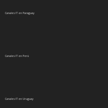
Canales IT en Uruguay
Canal IT México
IT Channel Caribbean
Canal IT Centroamérica
Sector IT Corporativo en Latinoamérica