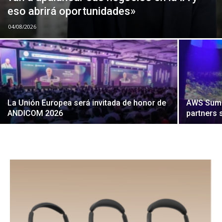
eso abrirá oportunidades»
04/08/2026
La Unión Europea será invitada de honor de
AWS Summi
ANDICOM 2026
partners 